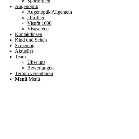
Sportbrillen
Augenoptik
Augenoptik Allgemein
i.Profiler
Visufit 1000
Visuscreen
Kontaktlinsen
Kind und Sehen
Screening
Aktuelles
Team
Über uns
Bewertungen
Termin vereinbaren
Menü
Menü